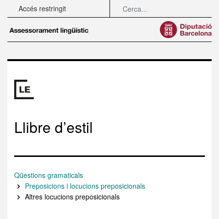
Cerca completa
Salta al contingut principal
Cerca
Accés restringit
Menú
Llibre d’estil
Qüestions gramaticals
Preposicions i locucions preposicionals
Altres locucions preposicionals