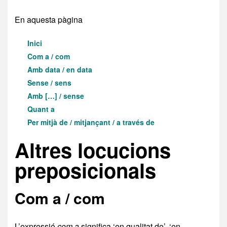
En aquesta pàgina
Inici
Com a / com
Amb data / en data
Sense / sens
Amb […] / sense
Quant a
Per mitjà de / mitjançant / a través de
Altres locucions
preposicionals
Com a / com
L’expressió
com a
significa ‘en qualitat de’, ‘en