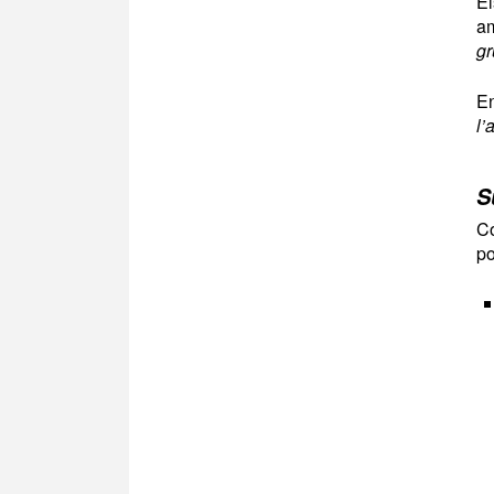
El
am
gr
En
l’
S
Co
po