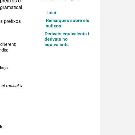
prefixos o
 gramatical.
Inici
Remarques sobre els
ls prefixos
sufixos
Derivats equivalents i
derivats no
dherent;
equivalents
ndis;
laça
el radical a
r,