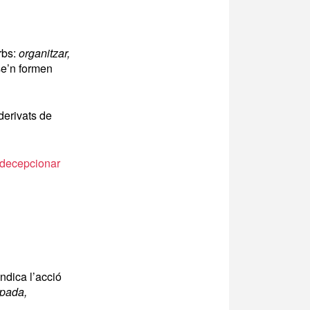
rbs:
organitzar,
se’n formen
derivats de
decepcionar
indica l’acció
apada,