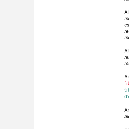
Al
m
es
re
mo
Ai
re
re
Am
b
û
t
ü
d
Am
al