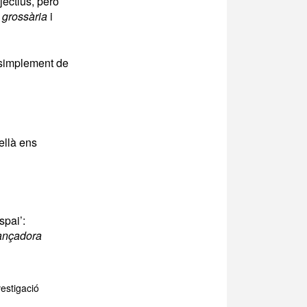
jectius, però
,
grossària
i
simplement de
ellà ens
spai’:
lançadora
vestigació