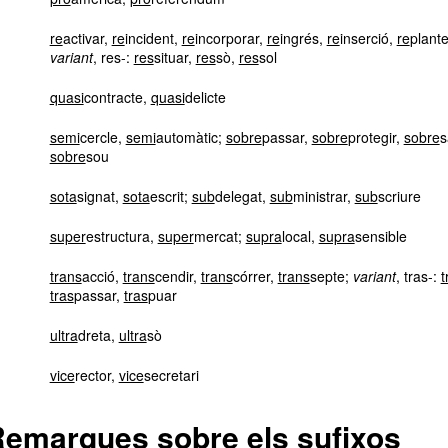
re
activar,
re
incident,
re
incorporar,
re
ingrés,
re
inserció,
re
plant
variant
, res-:
res
situar,
res
sò,
res
sol
quasi
contracte,
quasi
delicte
semi
cercle,
semi
automàtic;
sobre
passar,
sobre
protegir,
sobre
s
sobre
sou
sota
signat,
sota
escrit;
sub
delegat,
sub
ministrar,
sub
scriure
super
estructura,
super
mercat;
supra
local,
supra
sensible
trans
acció,
trans
cendir,
trans
córrer,
trans
septe;
variant
, tras-:
t
tras
passar,
tras
puar
ultra
dreta,
ultra
sò
vice
rector,
vice
secretari
emarques sobre els sufixos