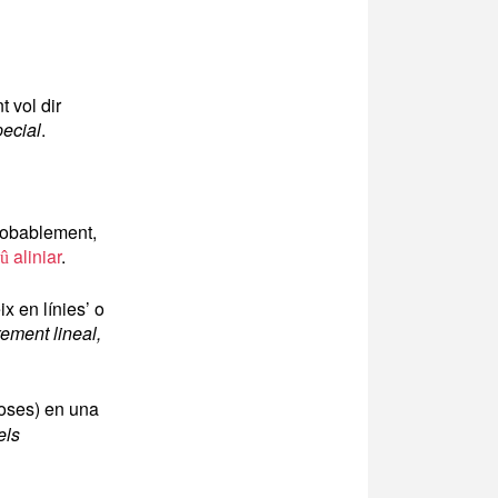
 vol dir
ecial
.
probablement,
aliniar
.
û
ix en línies’ o
xement lineal,
 coses) en una
els