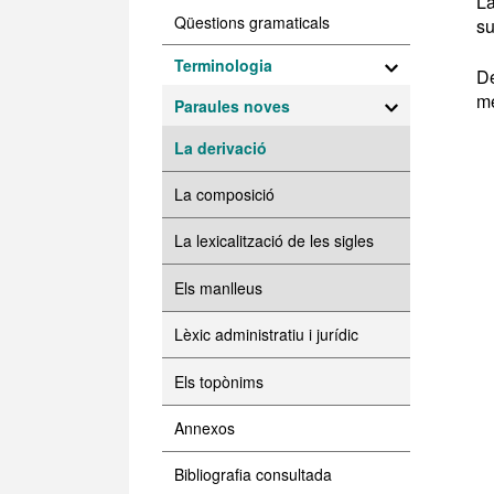
La
Qüestions gramaticals
su
Terminologia
De
mé
Paraules noves
La derivació
La composició
La lexicalització de les sigles
Els manlleus
Lèxic administratiu i jurídic
Els topònims
Annexos
Bibliografia consultada