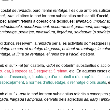
 costat de
rentada
, però, tenim
rentatge
. I és que amb els sufixos
ent
, -
ura
i d’altres també formem substantius amb sentit d’acció,
pecialment referits a operacions tècniques:
alienació, impugnac
estructuració, acordonament, ensorrament, parlament, aterratge
nitoratge, peritatge, investidura, lligadura, soldadura
(o
soldat
xí doncs, reservem la
rentada
per a les activitats domèstiques i
ntatge en sec, el rentatge de gasos, el túnel de rentatge, la solu
ntatge, la línia de rentatge, el rentatge a l’àcid
, etcètera.
b el sufix -
at
(en castellà, -
ado
) no obtenim substantius d’acció
uidat
,
especejat
,
etiquetat
,
refinat
, etc. En aquests casos 
û
û
û
únel d’assecatge
,
buidatge d’un dipòsit o d’un aqüífer
,
línia 
ü
ü
’especejament
,
normes d’etiquetatge
,
refinatge d’olis usats
, 
ü
ü
b el sufix -
ada
també formem substantius referits a conceptes 
çada, llargada
i
amplada
, derivats dels adjectius
alt
,
llarg
i
ampl