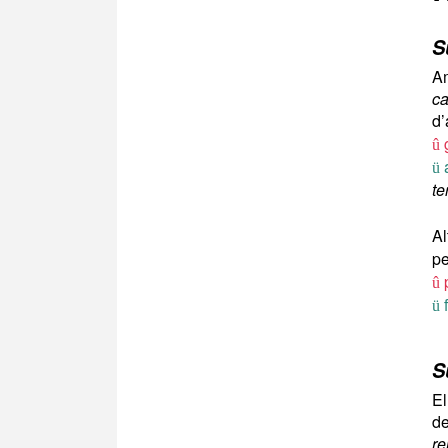
S
Am
ca
d’
g
û
a
ü
te
Al
p
û
f
ü
S
El
de
re