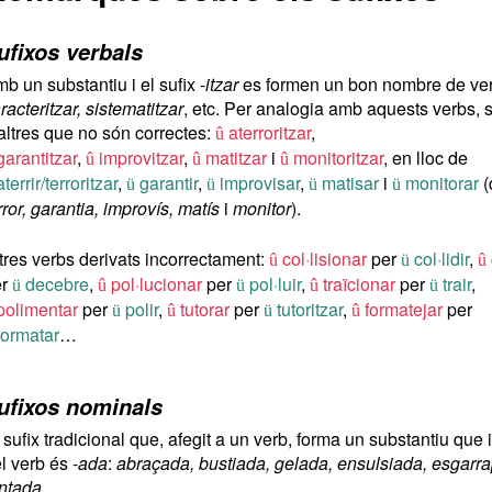
ufixos verbals
b un substantiu i el sufix -
itzar
es formen un bon nombre de ve
racteritzar, sistematitzar
, etc. Per analogia amb aquests verbs, 
altres que no són correctes:
aterroritzar
,
û
arantitzar
,
improvitzar
,
matitzar
i
monitoritzar
, en lloc de
û
û
û
terrir/terroritzar
,
garantir
,
improvisar
,
matisar
i
monitorar
(
ü
ü
ü
ü
rror, garantia, improvís, matís
i
monitor
).
tres verbs derivats incorrectament:
col·lisionar
per
col·lidir
,
û
ü
û
er
decebre
,
pol·lucionar
per
pol·luir
,
traïcionar
per
trair
,
ü
û
ü
û
ü
polimentar
per
polir
,
tutorar
per
tutoritzar
,
formatejar
per
ü
û
ü
û
ormatar
…
ufixos nominals
 sufix tradicional que, afegit a un verb, forma un substantiu que 
l verb és -
ada
:
abraçada, bustiada, gelada, ensulsiada, esgarr
ntada
…