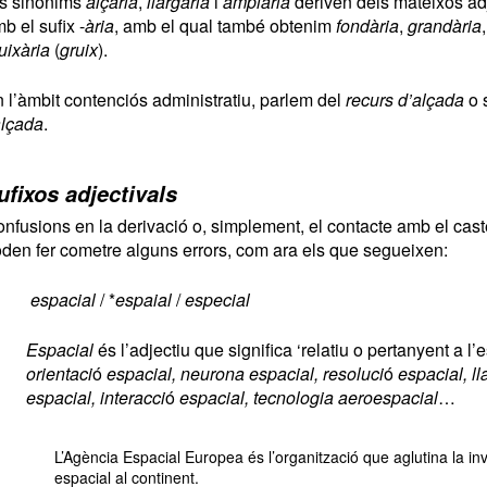
s sinònims
alçària
,
llargària
i
amplària
deriven dels mateixos ad
b el sufix -
ària
, amb el qual també obtenim
fondària
,
grandària
uixària
(
gruix
).
 l’àmbit contenciós administratiu, parlem del
recurs d’alçada
o 
alçada
.
ufixos adjectivals
nfusions en la derivació o, simplement, el contacte amb el cast
den fer cometre alguns errors, com ara els que segueixen:
espacial
/ *
espaial
/
especial
Espacial
és l’adjectiu que significa ‘relatiu o pertanyent a l’e
orientaci
ó
espacial, neurona espacial, resoluci
ó
espacial, l
espacial, interacci
ó
espacial, tecnologia aeroespacial
…
L’Agència Espacial Europea és l’organització que aglutina la in
espacial al continent.