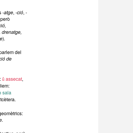
 -
atge
, -
ció
, -
 però
ió,
, drenatge,
ge
).
 parlem del
ció de
:
assecat
,
û
diem:
o sala
etcètera.
geomètrics:
e
.