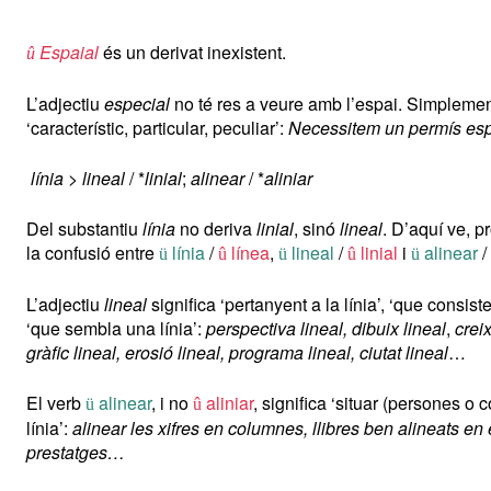
Espaial
és un derivat inexistent.
û
L’adjectiu
especial
no té res a veure amb l’espai. Simplement
‘característic, particular, peculiar’:
Necessitem un permís esp
línia
>
lineal
/ *
linial
;
alinear
/ *
aliniar
Del substantiu
línia
no deriva
linial
, sinó
lineal
. D’aquí ve, 
la confusió entre
línia
/
línea
,
lineal
/
linial
i
alinear
/
ü
û
ü
û
ü
L’adjectiu
lineal
significa ‘pertanyent a la línia’, ‘que consiste
‘que sembla una línia’:
perspectiva lineal, dibuix lineal
,
crei
gràfic lineal, erosió lineal, programa lineal, ciutat lineal
…
El verb
alinear
, i no
aliniar
, significa ‘situar (persones o
ü
û
línia’:
alinear les xifres en columnes, llibres ben alineats en 
prestatges…