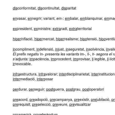
dis
conformitat,
dis
continuïtat,
dis
paritat
en
vasar,
en
negrir; variant,
em
-:
em
balar,
em
blanquinar,
em
ma
ex
president,
ex
ministre;
extra
radi,
extra
territorial
hiper
inflació,
hiper
mercat,
hiper
realisme;
hipo
tensió,
hipo
ventil
in
compliment,
in
defensió,
in
just,
in
seguretat,
in
solvència,
in
val
El prefix negatiu
in-
presenta les variants
im-, il-, ir-
segons el r
s’adjunta:
im
paciència,
im
procedent,
im
provisar,
il
·legible,
il
·líci
ir
revocable.
infra
estructura,
infra
valorar;
inter
disciplinarietat,
inter
institucion
inter
mediació,
inter
posar
per
durar,
per
seguir;
post
guerra,
post
grau,
post
operatori
pre
acord,
pre
adopció,
pre
campanya,
pre
existir,
pre
jubilació,
pr
pre
requisit,
pre
selecció,
pre
veure,
pre
visualitzar
pro
americà,
pro
referèndum