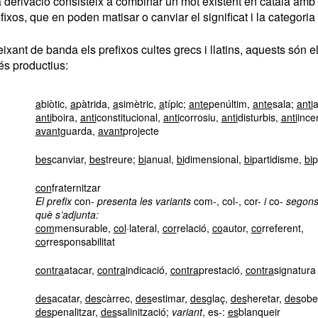
 derivació consisteix a combinar un mot existent en català amb 
fixos, que en poden matisar o canviar el significat i la categoria
ixant de banda els prefixos cultes grecs i llatins, aquests són e
s productius:
a
biòtic,
a
pàtrida,
a
simètric,
a
típic;
ante
penúltim,
ante
sala;
anti
a
anti
boira,
anti
constitucional,
anti
corrosiu,
anti
disturbis,
anti
ince
avant
guarda,
avant
projecte
bes
canviar,
bes
treure;
bi
anual,
bi
dimensional,
bi
partidisme,
bi
p
con
fraternitzar
El prefix
con-
presenta les variants
com-, col-, cor-
i
co-
segons 
què s’adjunta:
com
mensurable,
col
·lateral,
cor
relació,
co
autor,
co
rreferent,
co
rresponsabilitat
contra
atacar,
contra
indicació,
contra
prestació,
contra
signatura
des
acatar,
des
càrrec,
des
estimar,
des
glaç,
des
heretar,
des
obei
des
penalitzar,
des
salinització;
variant
, es-:
es
blanqueir