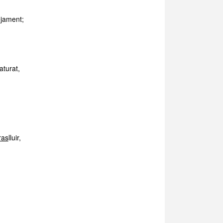
ejament;
aturat,
ras
lluir,