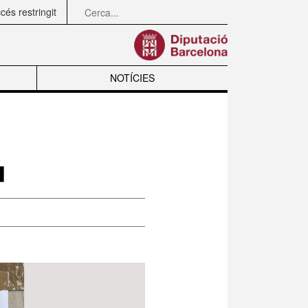
Cerca completa
Cerca
és restringit
NOTÍCIES
u