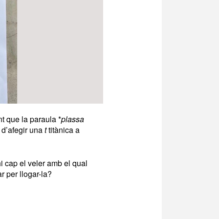
 que la paraula *
plassa
 d’afegir una
t
titànica a
i cap el veler amb el qual
 per llogar-la?