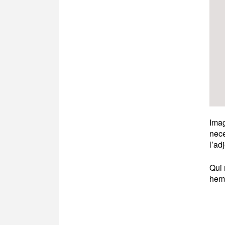
Imag
nece
l’ad
Qui 
hem 